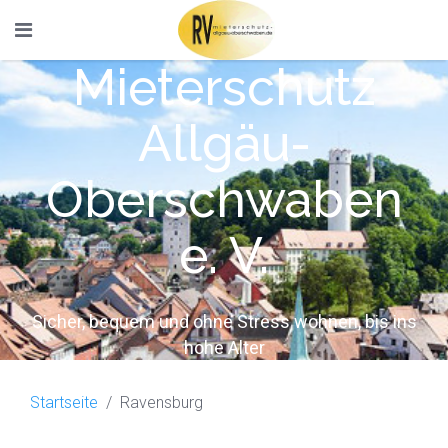
Mieterschutz
Allgäu-
Oberschwaben
e. V.
Sicher, bequem und ohne Stress wohnen, bis ins
hohe Alter
Startseite
Ravensburg